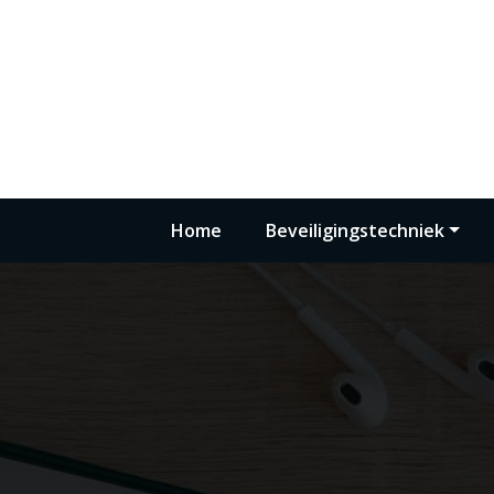
Zélé.bv
U partner in ontzorging
Home
Beveiligingstechniek