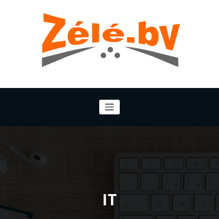
Zélé.bv
U partner in ontzorging
IT